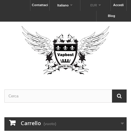
Contattaci
Accedi
Italiano
EUR
Blog
Carrello
(vuoto)