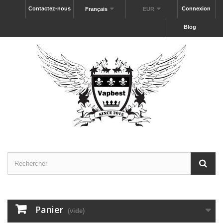
Contactez-nous
Connexion
Français
EUR
Blog
Panier
(vide)