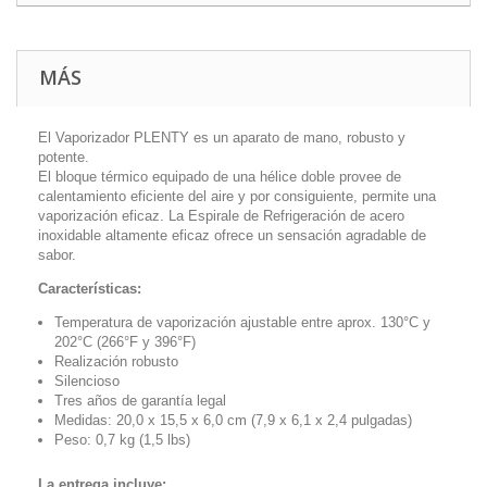
MÁS
El Vaporizador PLENTY es un aparato de mano, robusto y
potente.
El bloque térmico equipado de una hélice doble provee de
calentamiento eficiente del aire y por consiguiente, permite una
vaporización eficaz. La Espirale de Refrigeración de acero
inoxidable altamente eficaz ofrece un sensación agradable de
sabor.
Características:
Temperatura de vaporización ajustable entre aprox. 130°C y
202°C (266°F y 396°F)
Realización robusto
Silencioso
Tres años de garantía legal
Medidas: 20,0 x 15,5 x 6,0 cm (7,9 x 6,1 x 2,4 pulgadas)
Peso: 0,7 kg (1,5 lbs)
La entrega incluye: