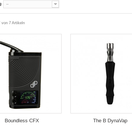
g
--
7 von 7 Artikeln
Boundless CFX
The B DynaVap