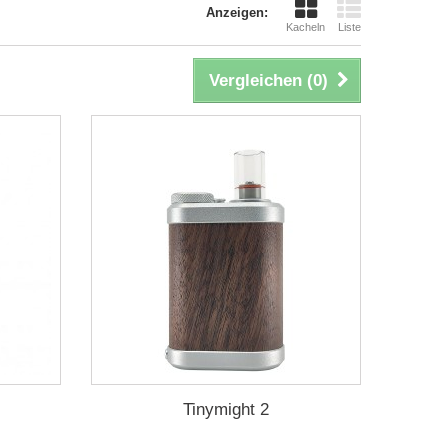
Anzeigen:
Kacheln
Liste
Vergleichen (
0
)
Tinymight 2