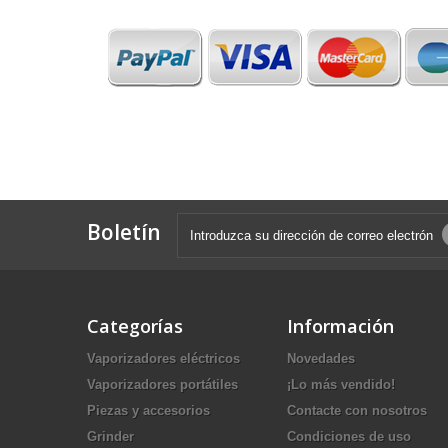
Boletín
Categorías
Información
Vaporizadores eléctricos
Novedades
Vaporizadores portátiles
¡Lo más vendido!
Piezas y accesorios
Contacte con nosotros
Grinder
Condiciones de uso