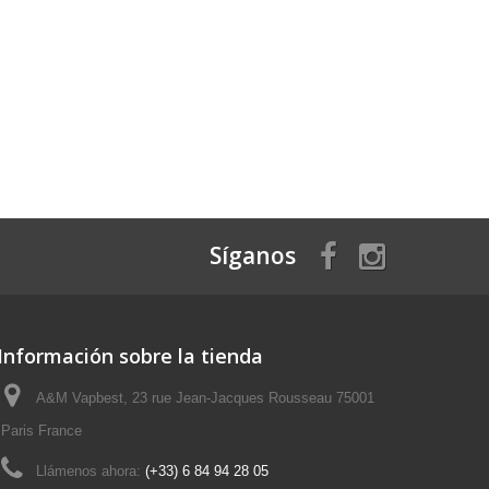
Síganos
Información sobre la tienda
A&M Vapbest, 23 rue Jean-Jacques Rousseau 75001
Paris France
Llámenos ahora:
(+33) 6 84 94 28 05