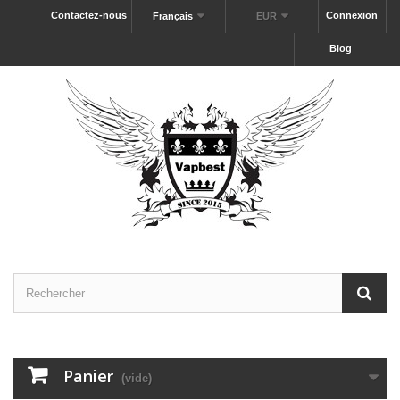
Contactez-nous
Connexion
Français
EUR
Blog
Panier
(vide)